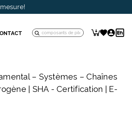
 mesure!
Rechercher
ONTACT
un
mot-
clé :
amental – Systèmes – Chaînes
ogène | SHA - Certification | E-