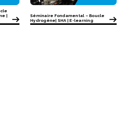
cle
me |
Séminaire Fondamental – Boucle
Hydrogène| SHA | E-learning