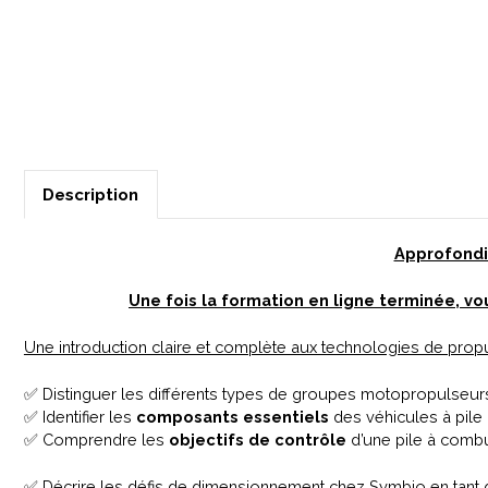
Description
Approfondi
Une fois la formation en ligne terminée, vo
Une introduction claire et complète aux technologies de propu
✅ Distinguer les différents types de groupes motopropulseur
✅ Identifier les
composants essentiels
des véhicules à pil
✅ Comprendre les
objectifs de contrôle
d’une pile à combu
✅ Décrire les défis de dimensionnement chez Symbio en tant q