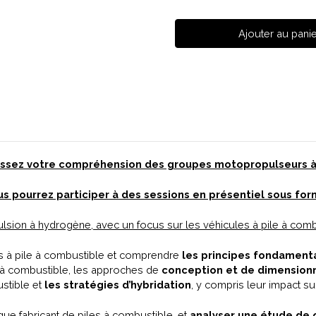
pour
pour
Séminaire
Séminaire
Fondamental
Fondamental
–
–
Systèmes
Systèmes
–
–
Chaînes
Chaînes
de
de
Traction
Traction
Hydrogène
Hydrogène
|
|
SHA
SHA
-
-
Certification
Certification
|
|
E-
E-
ssez votre compréhension des groupes motopropulseurs 
Learning
Learning
us pourrez participer à des sessions en présentiel sous fo
lsion à hydrogène, avec un focus sur les véhicules à pile à combu
s à pile à combustible et comprendre
les principes fondamenta
e à combustible, les approches de
conception et de dimensio
stible et
les stratégies d’hybridation
, y compris leur impact s
ue fabricant de piles à combustible, et
analyser une étude de