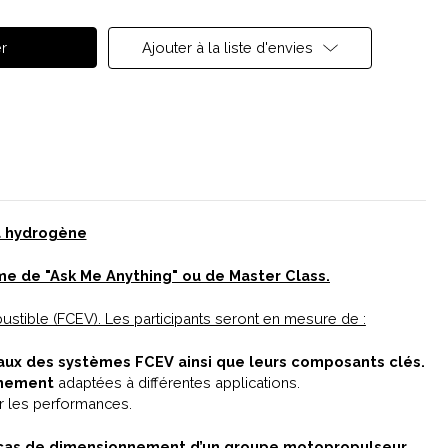
Ajouter à la liste d'envies
à hydrogène
rme de "Ask Me Anything" ou de Master Class.
stible (FCEV). Les participants seront en mesure de :
ux des systèmes FCEV ainsi que leurs composants clés.
nnement
adaptées à différentes applications.
ur les performances.
 cas de dimensionnement d’un groupe motopropulseur