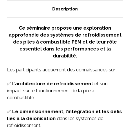
Certification|
Certification|
E-
E-
Description
learning
learning
Ce séminaire propose une exploration
approfondie des systèmes de refroidissement
des piles à combustible PEM et de leur rôle
essentiel dans les performances et la
durabilité.
Les participants acquerront des connaissances sur :
✅
L’architecture de refroidissement
et son
impact sur le fonctionnement de la pile à
combustible.
✅
Le dimensionnement, l’intégration et les défis
liés à la déionisation
dans les systèmes de
refroidissement.